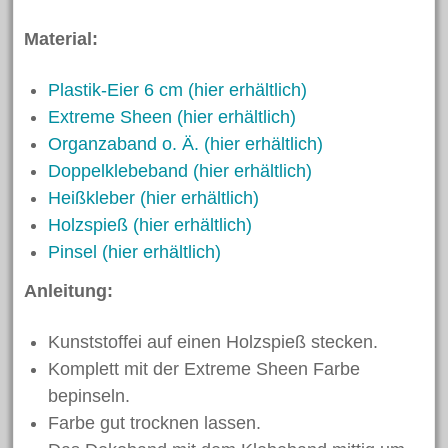
September 2019
Material:
August 2019
Juni 2019
Plastik-Eier 6 cm (hier erhältlich)
Extreme Sheen (hier erhältlich)
Mai 2019
Organzaband o. Ä. (hier erhältlich)
April 2019
Doppelklebeband (hier erhältlich)
März 2019
Heißkleber (hier erhältlich)
Februar 2019
Holzspieß (hier erhältlich)
Januar 2019
Pinsel (hier erhältlich)
Dezember 2018
Anleitung:
November 2018
Oktober 2018
Kunststoffei auf einen Holzspieß stecken.
Komplett mit der Extreme Sheen Farbe
September 2018
bepinseln.
August 2018
Farbe gut trocknen lassen.
Juli 2018