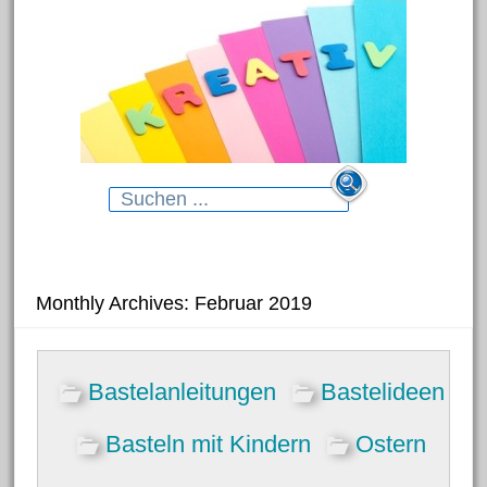
Search
for:
Neueste Beiträge
Monthly Archives: Februar 2019
Blumenhänger aus
Bastelanleitungen
Bastelideen
Modelliermasse
Gartenstecker für das Beet
Basteln mit Kindern
Ostern
Dekorative Schmelzgranulat-