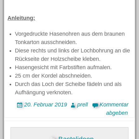
Basteln
Bastelidee
Blumen
Beton
Dekoration
Bügelperlen
Deko
Anleitung:
Clown
Fasching
Eier
Frühling
Gartendekoration
Vorgedruckte Hasenohren aus dem braunen
Hase
Halloween
Geschenk
Hasen
Tonkarton ausschneiden.
Herbst
Holzscheiben
Karneval
Holzperlen
Diese rechts und links der Lochbohrung an die
Kinder
Rückseite der Holzscheibe kleben.
Kork
Laterne
Kommunion
Hasengesicht mit Farbstiften aufmalen.
Muttertag
Modellieren
Laternenumzug
Licht
25 cm der Kordel abschneiden.
Osterdeko
Ostereier
Osterei
Durch das Loch der Scheibe fädeln und als
Aufhängung verknoten.
Ostern
Osterhase
Osternest
20. Februar 2019
prell
Kommentar
Schlüsselanhänger
Schmuck
Schulanfang
Schule
abgeben
Schultüte
Teelicht
Vogel
Silk Clay
Weihnachten
Weihnachtsdeko