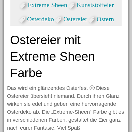
Formen
Extreme Sheen
Kunststoffeier
Herzlicher Keilrahmen
Osterdeko
Ostereier
Ostern
Grußkarte zum Valentinstag
Dekorative Eicheln zum
Ostereier mit
Hängen
Halloween Spinnen aus
Extreme Sheen
Kastanien
Nikolaus Handabdruck
Farbe
Schneekugel
Engelklammer
Das wird ein glänzendes Osterfest 🙂 Diese
Ostereier übersieht niemand. Durch ihren Glanz
wirken sie edel und geben eine hervorragende
Archiv
Osterdeko ab. Die „Extreme-Sheen“ Farbe gibt es
in verschiedenen Farben, gestaltet die Eier ganz
nach eurer Fantasie. Viel Spaß
Juni 2023