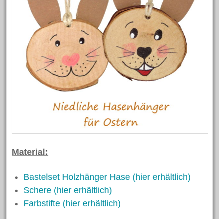
Bastelanleitungen
Bastelideen
Basteln mit Kindern
Basteltechniken von A – Z
Fasching/Karneval
Laternen
Ostern
Trends und Neuheiten
Videos
Material:
Weihnachten
Bastelset Holzhänger Hase (hier erhältlich)
Schere (hier erhältlich)
Schlagwörter
Farbstifte (hier erhältlich)