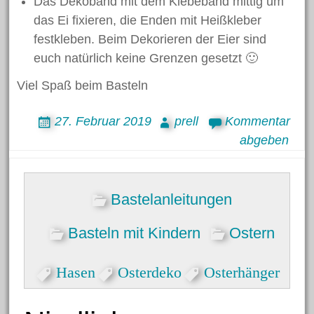
Das Dekoband mit dem Klebeband mittig um
Juni 2018
das Ei fixieren, die Enden mit Heißkleber
Mai 2018
festkleben. Beim Dekorieren der Eier sind
euch natürlich keine Grenzen gesetzt 🙂
April 2018
März 2018
Viel Spaß beim Basteln
Februar 2018
27. Februar 2019
prell
Kommentar
Januar 2018
abgeben
November 2017
Oktober 2017
Juli 2017
Bastelanleitungen
Juni 2017
Basteln mit Kindern
Ostern
Mai 2017
April 2017
Hasen
Osterdeko
Osterhänger
März 2017
Februar 2017