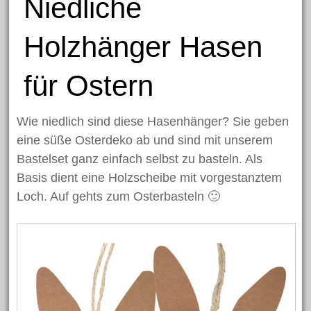
Niedliche
Januar 2017
Dezember 2016
Holzhänger Hasen
November 2016
für Ostern
Oktober 2016
September 2016
Wie niedlich sind diese Hasenhänger? Sie geben
Juli 2016
eine süße Osterdeko ab und sind mit unserem
Juni 2016
Bastelset ganz einfach selbst zu basteln. Als
Mai 2016
Basis dient eine Holzscheibe mit vorgestanztem
April 2016
Loch. Auf gehts zum Osterbasteln 🙂
März 2016
März 2015
Kategorien