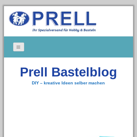
Bildergallerie
Prell Bastelblog
Gedeckte Tische
Kerzen
DIY – kreative Ideen selber machen
Tischkarten
Cookie-Richtlinie (EU)
Impressum
Zum Bastelshop
Datenschutz