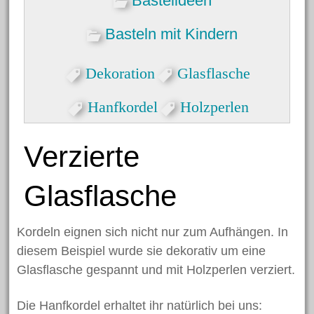
Bastelideen
Zuckertüte
Basteln mit Kindern
Meta
Dekoration
Glasflasche
Anmelden
Hanfkordel
Holzperlen
Eintrags-Feed
Kommentar-Feed
Verzierte
WordPress.org
Glasflasche
Search
Kordeln eignen sich nicht nur zum Aufhängen. In
for:
diesem Beispiel wurde sie dekorativ um eine
Glasflasche gespannt und mit Holzperlen verziert.
Die Hanfkordel erhaltet ihr natürlich bei uns: