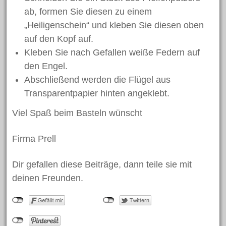
Januar 2017
ab, formen Sie diesen zu einem
„Heiligenschein“ und kleben Sie diesen oben
Dezember 2016
auf den Kopf auf.
November 2016
Kleben Sie nach Gefallen weiße Federn auf
Oktober 2016
den Engel.
September 2016
Abschließend werden die Flügel aus
Juli 2016
Transparentpapier hinten angeklebt.
Juni 2016
Viel Spaß beim Basteln wünscht
Mai 2016
Firma Prell
April 2016
März 2016
Dir gefallen diese Beiträge, dann teile sie mit
März 2015
deinen Freunden.
Kategorien