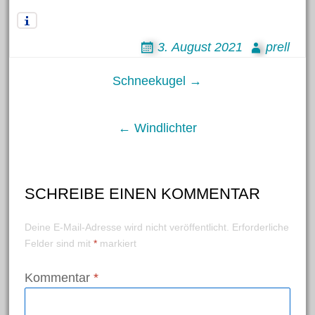
Bastelanleitungen
3. August 2021
prell
Bastelideen
Basteln mit Kindern
Post
Schneekugel →
Basteltechniken von A – Z
Fasching/Karneval
navigation
← Windlichter
Laternen
Ostern
Trends und Neuheiten
SCHREIBE EINEN KOMMENTAR
Videos
Weihnachten
Deine E-Mail-Adresse wird nicht veröffentlicht.
Erforderliche
Felder sind mit
*
markiert
Kommentar
*
Schlagwörter