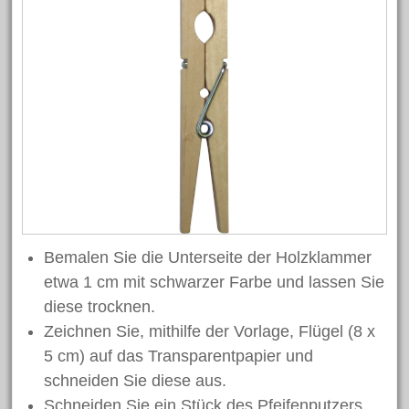
Juni 2018
Mai 2018
April 2018
März 2018
Februar 2018
Januar 2018
November 2017
Oktober 2017
Juli 2017
Bemalen Sie die Unterseite der Holzklammer
etwa 1 cm mit schwarzer Farbe und lassen Sie
Juni 2017
diese trocknen.
Mai 2017
Zeichnen Sie, mithilfe der Vorlage, Flügel (8 x
April 2017
5 cm) auf das Transparentpapier und
März 2017
schneiden Sie diese aus.
Februar 2017
Schneiden Sie ein Stück des Pfeifenputzers