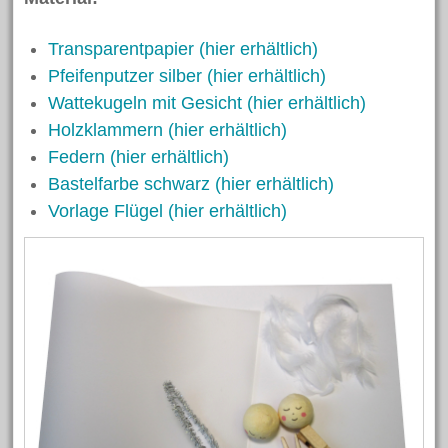
April 2023
Transparentpapier (hier erhältlich)
Februar 2023
Pfeifenputzer silber (hier erhältlich)
Oktober 2022
Wattekugeln mit Gesicht (hier erhältlich)
Oktober 2021
Holzklammern (hier erhältlich)
August 2021
Federn (hier erhältlich)
Juni 2021
Bastelfarbe schwarz (hier erhältlich)
Vorlage Flügel (hier erhältlich)
April 2021
März 2021
Februar 2021
November 2020
März 2020
Dezember 2019
November 2019
Oktober 2019