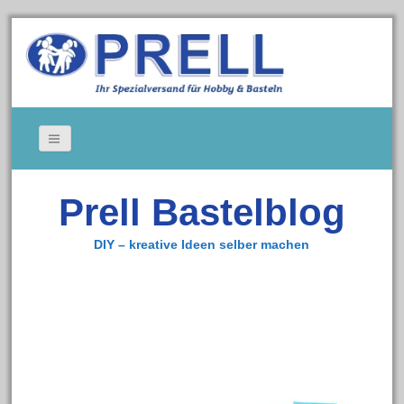
Bildergallerie
Prell Bastelblog
Gedeckte Tische
Kerzen
DIY – kreative Ideen selber machen
Tischkarten
Cookie-Richtlinie (EU)
Impressum
Zum Bastelshop
Datenschutz