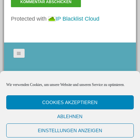
Zuckertüte
Protected with
IP Blacklist Cloud
Meta
Anmelden
Eintrags-Feed
Kommentar-Feed
Bildergallerie
WordPress.org
Gedeckte Tische
Social Media
Wir verwenden Cookies, um unsere Website und unseren Service zu optimieren.
Kerzen
Search
Tischkarten
COOKIES AKZEPTIEREN
for:
Cookie-Richtlinie (EU)
ABLEHNEN
Impressum
Zum Bastelshop
EINSTELLUNGEN ANZEIGEN
Proudly powered by WordPress
Datenschutz