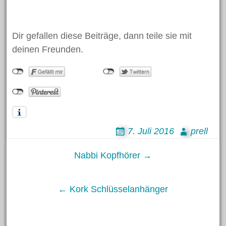
Juni 2018
Mai 2018
Dir gefallen diese Beiträge, dann teile sie mit
April 2018
deinen Freunden.
März 2018
Februar 2018
Januar 2018
November 2017
Oktober 2017
7. Juli 2016
prell
Juli 2017
Post
Nabbi Kopfhörer →
Juni 2017
Mai 2017
navigation
April 2017
← Kork Schlüsselanhänger
März 2017
Februar 2017