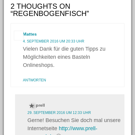
2 THOUGHTS ON
Januar 2017
“REGENBOGENFISCH”
Dezember 2016
November 2016
Mattes
Oktober 2016
4. SEPTEMBER 2016 UM 20:33 UHR
September 2016
Vielen Dank für die guten Tipps zu
Juli 2016
Möglichkeiten eines Basteln
Juni 2016
Onlineshops.
Mai 2016
ANTWORTEN
April 2016
März 2016
März 2015
prell
29. SEPTEMBER 2016 UM 12:33 UHR
Gerne! Besuchen Sie doch mal unsere
Kategorien
Internetseite
http://www.prell-