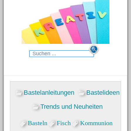
Search
for:
Neueste Beiträge
Bastelanleitungen
Bastelideen
Blumenhänger aus
Modelliermasse
Trends und Neuheiten
Gartenstecker für das Beet
Basteln
Fisch
Kommunion
Dekorative Schmelzgranulat-