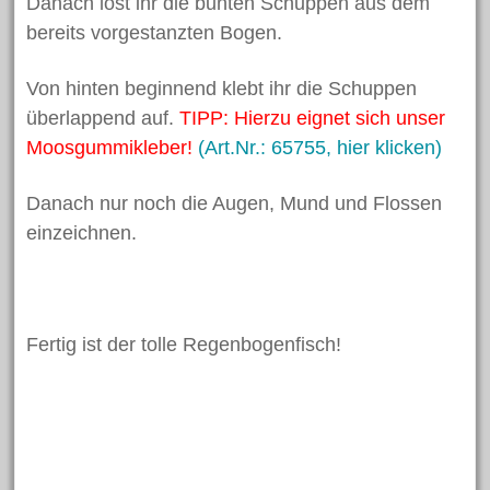
Danach löst ihr die bunten Schuppen aus dem
September 2019
bereits vorgestanzten Bogen.
August 2019
Von hinten beginnend klebt ihr die Schuppen
Juni 2019
überlappend auf.
TIPP: Hierzu eignet sich unser
Mai 2019
Moosgummikleber!
(Art.Nr.: 65755, hier klicken)
April 2019
März 2019
Danach nur noch die Augen, Mund und Flossen
einzeichnen.
Februar 2019
Januar 2019
Dezember 2018
November 2018
Fertig ist der tolle Regenbogenfisch!
Oktober 2018
September 2018
August 2018
Juli 2018