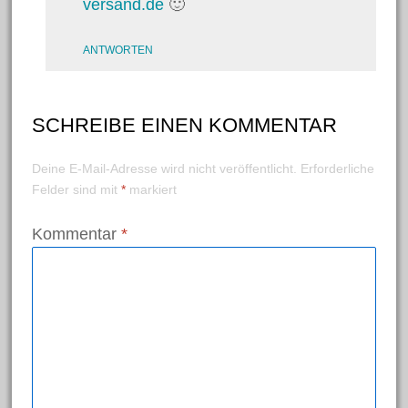
versand.de
🙂
Bastelanleitungen
ANTWORTEN
Bastelideen
Basteln mit Kindern
Basteltechniken von A – Z
SCHREIBE EINEN KOMMENTAR
Fasching/Karneval
Deine E-Mail-Adresse wird nicht veröffentlicht.
Erforderliche
Laternen
Felder sind mit
*
markiert
Ostern
Kommentar
*
Trends und Neuheiten
Videos
Weihnachten
Schlagwörter