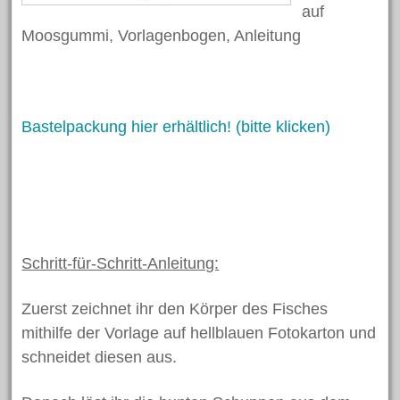
auf
April 2023
Moosgummi, Vorlagenbogen, Anleitung
Februar 2023
Oktober 2022
Oktober 2021
Bastelpackung hier erhältlich! (bitte klicken)
August 2021
Juni 2021
April 2021
März 2021
Februar 2021
Schritt-für-Schritt-Anleitung:
November 2020
März 2020
Zuerst zeichnet ihr den Körper des Fisches
mithilfe der Vorlage auf hellblauen Fotokarton und
Dezember 2019
schneidet diesen aus.
November 2019
Oktober 2019