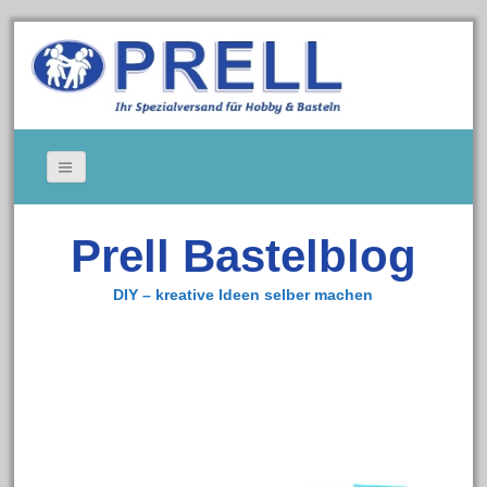
Bildergallerie
Prell Bastelblog
Gedeckte Tische
Kerzen
DIY – kreative Ideen selber machen
Tischkarten
Cookie-Richtlinie (EU)
Impressum
Zum Bastelshop
Datenschutz