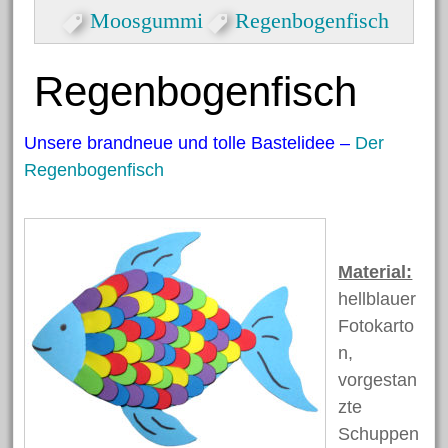
Formen
Moosgummi
Regenbogenfisch
Herzlicher Keilrahmen
Grußkarte zum Valentinstag
Regenbogenfisch
Dekorative Eicheln zum
Hängen
Unsere brandneue und tolle Bastelidee –
Der
Halloween Spinnen aus
Regenbogenfisch
Kastanien
Nikolaus Handabdruck
Schneekugel
Material:
Engelklammer
hellblauer
Fotokarto
n,
Archiv
vorgestan
zte
Schuppen
Juni 2023