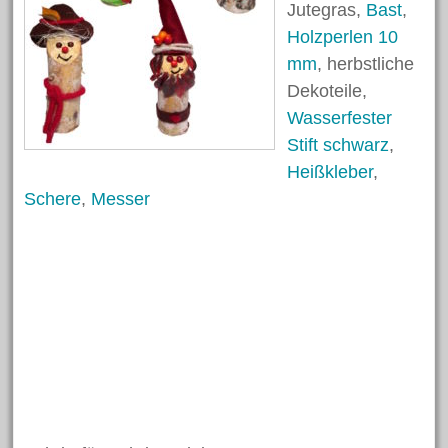
Jutegras,
Bast
,
April 2023
Holzperlen 10
Februar 2023
mm
, herbstliche
Oktober 2022
Dekoteile,
Oktober 2021
Wasserfester
Stift schwarz
,
August 2021
Heißkleber
,
Juni 2021
Schere
,
Messer
April 2021
März 2021
Februar 2021
November 2020
März 2020
Dezember 2019
November 2019
Oktober 2019