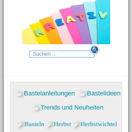
Search
for:
Neueste Beiträge
Bastelanleitungen
Bastelideen
Blumenhänger aus
Modelliermasse
Trends und Neuheiten
Gartenstecker für das Beet
Basteln
Herbst
Herbstwichtel
Dekorative Schmelzgranulat-