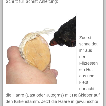
Schritt-für-Schritt-Anleitung:
September 2019
August 2019
Juni 2019
Mai 2019
April 2019
Zuerst
März 2019
schneidet
ihr aus
Februar 2019
den
Januar 2019
Filzresten
Dezember 2018
ein Hut
November 2018
aus und
Oktober 2018
klebt
September 2018
danacht
die Haare (Bast oder Jutegras) mit Heißkleber auf
August 2018
den Birkenstamm. Jetzt die Haare in gewünschte
Juli 2018