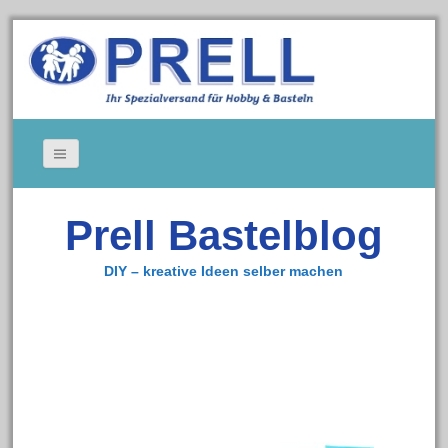
Bildergallerie
Prell Bastelblog
Gedeckte Tische
Kerzen
DIY – kreative Ideen selber machen
Tischkarten
Cookie-Richtlinie (EU)
Impressum
Zum Bastelshop
Datenschutz