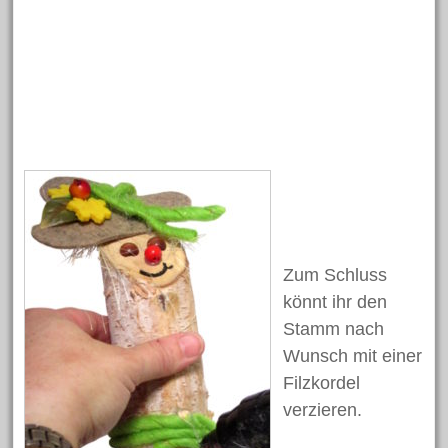
Basteln
Bastelidee
Blumen
Beton
Dekoration
Bügelperlen
Deko
Clown
Fasching
Eier
Frühling
Gartendekoration
Hase
Halloween
Geschenk
Hasen
Herbst
Holzscheiben
Karneval
Holzperlen
Kinder
Kork
Laterne
Kommunion
Muttertag
Modellieren
Laternenumzug
Licht
Osterdeko
Ostereier
Osterei
Zum Schluss
Ostern
könnt ihr den
Osterhase
Osternest
Stamm nach
Schlüsselanhänger
Schmuck
Schulanfang
Schule
Wunsch mit einer
Schultüte
Teelicht
Vogel
Silk Clay
Filzkordel
Weihnachten
verzieren.
Weihnachtsdeko