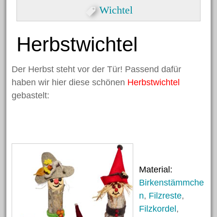
Formen
Wichtel
Herzlicher Keilrahmen
Grußkarte zum Valentinstag
Herbstwichtel
Dekorative Eicheln zum
Hängen
Der Herbst steht vor der Tür! Passend dafür
Halloween Spinnen aus
haben wir hier diese schönen
Herbstwichtel
gebastelt:
Kastanien
Nikolaus Handabdruck
Schneekugel
Engelklammer
Material:
Birkenstämmche
Archiv
n
,
Filzreste
,
Filzkordel
,
Juni 2023