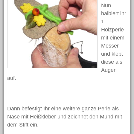
Nun
Bastelanleitungen
halbiert ihr
Bastelideen
1
Basteln mit Kindern
Holzperle
mit einem
Basteltechniken von A – Z
Messer
Fasching/Karneval
und klebt
Laternen
diese als
Ostern
Augen
Trends und Neuheiten
auf.
Videos
Weihnachten
Dann befestigt Ihr eine weitere ganze Perle als
Nase mit Heißkleber und zeichnet den Mund mit
Schlagwörter
dem Stift ein.