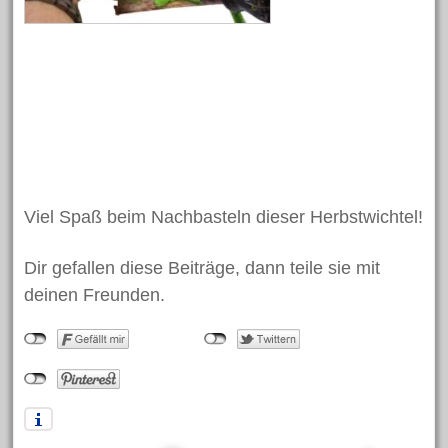
Zuckertüte
Meta
Anmelden
Eintrags-Feed
Kommentar-Feed
Viel Spaß beim Nachbasteln dieser Herbstwichtel!
WordPress.org
Dir gefallen diese Beiträge, dann teile sie mit
deinen Freunden.
Search
for: