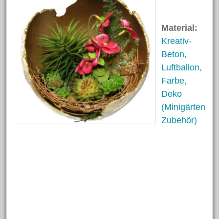
April 2023
Februar 2023
Material:
Kreativ-
Oktober 2022
Beton,
Oktober 2021
Luftballon
,
August 2021
Farbe
,
Juni 2021
Deko
April 2021
(Minigärten
März 2021
Zubehör)
Februar 2021
November 2020
März 2020
Dezember 2019
November 2019
Oktober 2019