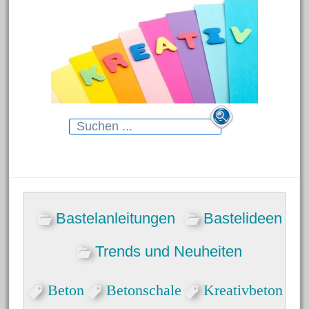
Search
for:
Neueste Beiträge
Bastelanleitungen
Bastelideen
Blumenhänger aus
Modelliermasse
Trends und Neuheiten
Gartenstecker für das Beet
Beton
Betonschale
Kreativbeton
Dekorative Schmelzgranulat-