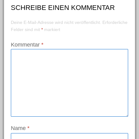
Zuckertüte
SCHREIBE EINEN KOMMENTAR
Meta
Deine E-Mail-Adresse wird nicht veröffentlicht.
Erforderliche
Felder sind mit
*
markiert
Anmelden
Kommentar
*
Eintrags-Feed
Kommentar-Feed
WordPress.org
Search
for:
Name
*