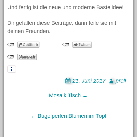
Basteln
Bastelidee
Blumen
Und fertig ist die neue und moderne Bastelidee!
Beton
Dekoration
Bügelperlen
Deko
Clown
Dir gefallen diese Beiträge, dann teile sie mit
Fasching
Eier
Frühling
Gartendekoration
deinen Freunden.
Hase
Halloween
Geschenk
Hasen
Herbst
Holzscheiben
Karneval
Holzperlen
Kinder
Kork
Laterne
Kommunion
Muttertag
Modellieren
Laternenumzug
Licht
Osterdeko
Ostereier
Osterei
21. Juni 2017
prell
Ostern
Osterhase
Post
Mosaik Tisch →
Osternest
Schlüsselanhänger
Schmuck
Schulanfang
Schule
navigation
← Bügelperlen Blumen im Topf
Schultüte
Teelicht
Vogel
Silk Clay
Weihnachten
Weihnachtsdeko