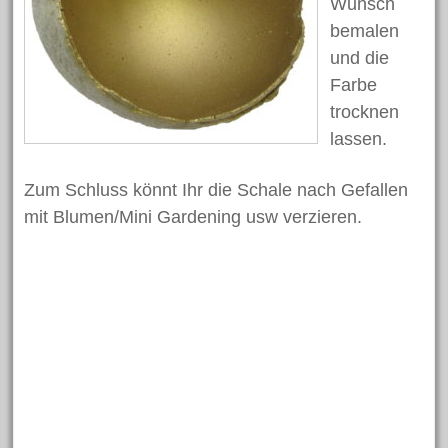
Wunsch
bemalen
Bastelanleitungen
und die
Bastelideen
Farbe
Basteln mit Kindern
trocknen
Basteltechniken von A – Z
lassen.
Fasching/Karneval
Zum Schluss könnt Ihr die Schale nach Gefallen
Laternen
mit Blumen/Mini Gardening usw verzieren.
Ostern
Trends und Neuheiten
Videos
Weihnachten
Schlagwörter