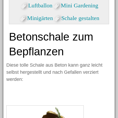
Formen
Luftballon
Mini Gardening
Herzlicher Keilrahmen
Minigärten
Schale gestalten
Grußkarte zum Valentinstag
Dekorative Eicheln zum
Betonschale zum
Hängen
Halloween Spinnen aus
Bepflanzen
Kastanien
Nikolaus Handabdruck
Diese tolle Schale aus Beton kann ganz leicht
Schneekugel
selbst hergestellt und nach Gefallen verziert
Engelklammer
werden:
Archiv
Juni 2023