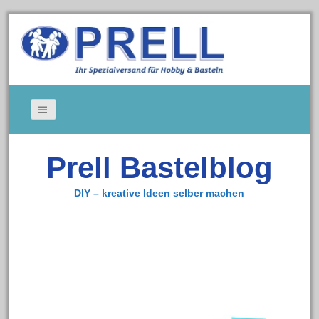
Bildergallerie
Prell Bastelblog
Gedeckte Tische
Kerzen
DIY – kreative Ideen selber machen
Tischkarten
Cookie-Richtlinie (EU)
Impressum
Zum Bastelshop
Datenschutz