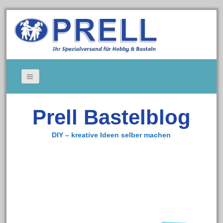
Bildergallerie
Prell Bastelblog
Gedeckte Tische
Kerzen
DIY – kreative Ideen selber machen
Tischkarten
Cookie-Richtlinie (EU)
Impressum
Zum Bastelshop
Datenschutz