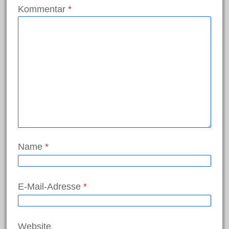
Kommentar
*
Juni 2018
Mai 2018
April 2018
März 2018
Februar 2018
Januar 2018
November 2017
Oktober 2017
Juli 2017
Name
*
Juni 2017
Mai 2017
E-Mail-Adresse
*
April 2017
März 2017
Februar 2017
Website