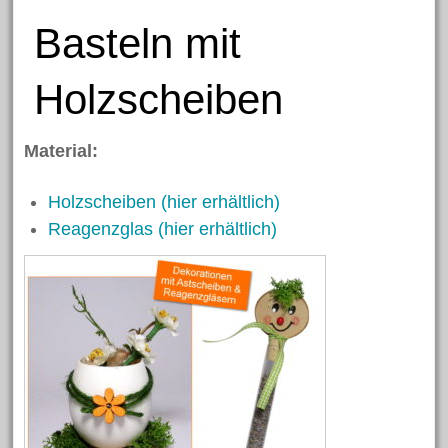
Formen
Basteln mit
Herzlicher Keilrahmen
Grußkarte zum Valentinstag
Holzscheiben
Dekorative Eicheln zum
Hängen
Material:
Halloween Spinnen aus
Kastanien
Holzscheiben (hier erhältlich)
Reagenzglas (hier erhältlich)
Nikolaus Handabdruck
Schneekugel
Engelklammer
Archiv
Juni 2023