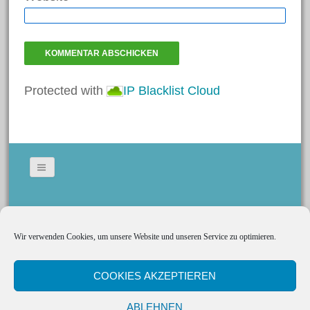
Januar 2017
Dezember 2016
November 2016
Oktober 2016
Protected with
IP Blacklist Cloud
September 2016
Juli 2016
Juni 2016
Mai 2016
April 2016
Bildergallerie
März 2016
Gedeckte Tische
März 2015
Wir verwenden Cookies, um unsere Website und unseren Service zu optimieren.
Social Media
Kerzen
Tischkarten
COOKIES AKZEPTIEREN
Cookie-Richtlinie (EU)
Kategorien
ABLEHNEN