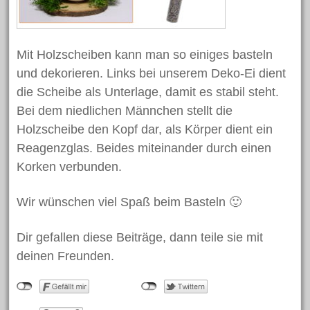
April 2023
Februar 2023
Mit Holzscheiben kann man so einiges basteln
Oktober 2022
und dekorieren. Links bei unserem Deko-Ei dient
Oktober 2021
die Scheibe als Unterlage, damit es stabil steht.
August 2021
Bei dem niedlichen Männchen stellt die
Juni 2021
Holzscheibe den Kopf dar, als Körper dient ein
Reagenzglas. Beides miteinander durch einen
April 2021
Korken verbunden.
März 2021
Februar 2021
Wir wünschen viel Spaß beim Basteln 🙂
November 2020
März 2020
Dir gefallen diese Beiträge, dann teile sie mit
deinen Freunden.
Dezember 2019
November 2019
Oktober 2019