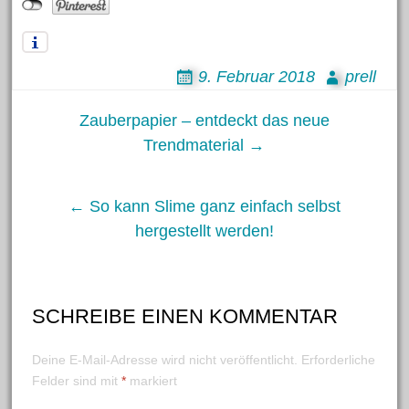
September 2019
August 2019
9. Februar 2018
prell
Juni 2019
Mai 2019
Post
Zauberpapier – entdeckt das neue
April 2019
Trendmaterial →
März 2019
navigation
Februar 2019
← So kann Slime ganz einfach selbst
Januar 2019
hergestellt werden!
Dezember 2018
November 2018
Oktober 2018
SCHREIBE EINEN KOMMENTAR
September 2018
Deine E-Mail-Adresse wird nicht veröffentlicht.
Erforderliche
August 2018
Felder sind mit
*
markiert
Juli 2018