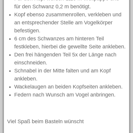
für den Schwanz 0,2 m benötigt.
September 2019
Kopf ebenso zusammenrollen, verkleben und
August 2019
an entsprechender Stelle am Vogelkörper
Juni 2019
befestigen.
Mai 2019
6 cm des Schwanzes am hinteren Teil
April 2019
festkleben, hierbei die gewellte Seite ankleben.
März 2019
Den frei hängenden Teil 5x der Länge nach
einschneiden.
Februar 2019
Schnabel in der Mitte falten und am Kopf
Januar 2019
ankleben.
Dezember 2018
Wackelaugen an beiden Kopfseiten ankleben.
November 2018
Federn nach Wunsch am Vogel anbringen.
Oktober 2018
September 2018
August 2018
Viel Spaß beim Basteln wünscht
Juli 2018