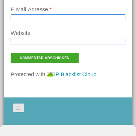
E-Mail-Adresse
*
Bastelanleitungen
Bastelideen
Basteln mit Kindern
Website
Basteltechniken von A – Z
Fasching/Karneval
Laternen
Ostern
Protected with
IP Blacklist Cloud
Trends und Neuheiten
Videos
Weihnachten
Schlagwörter
Bildergallerie
Gedeckte Tische