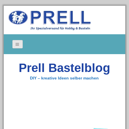
Bildergallerie
Prell Bastelblog
Gedeckte Tische
Kerzen
DIY – kreative Ideen selber machen
Tischkarten
Cookie-Richtlinie (EU)
Impressum
Zum Bastelshop
Datenschutz