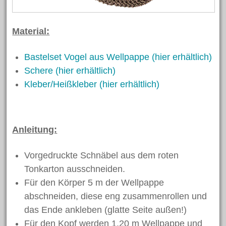
April 2023
Februar 2023
Material:
Oktober 2022
Bastelset Vogel aus Wellpappe (hier erhältlich)
Oktober 2021
Schere (hier erhältlich)
August 2021
Kleber/Heißkleber (hier erhältlich)
Juni 2021
April 2021
März 2021
Anleitung:
Februar 2021
Vorgedruckte Schnäbel aus dem roten
November 2020
Tonkarton ausschneiden.
März 2020
Für den Körper 5 m der Wellpappe
Dezember 2019
abschneiden, diese eng zusammenrollen und
November 2019
das Ende ankleben (glatte Seite außen!)
Oktober 2019
Für den Kopf werden 1,20 m Wellpappe und