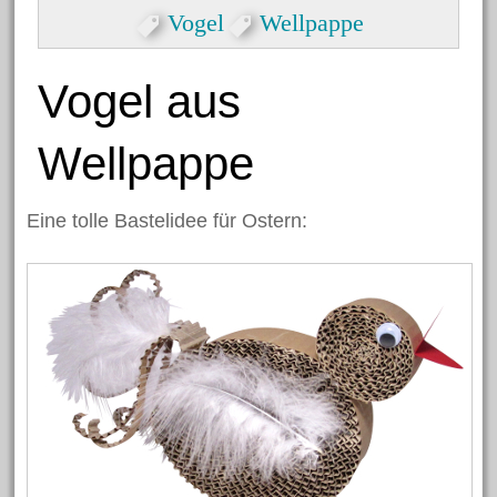
Formen
Vogel
Wellpappe
Herzlicher Keilrahmen
Grußkarte zum Valentinstag
Vogel aus
Dekorative Eicheln zum
Wellpappe
Hängen
Halloween Spinnen aus
Eine tolle Bastelidee für Ostern:
Kastanien
Nikolaus Handabdruck
Schneekugel
Engelklammer
Archiv
Juni 2023