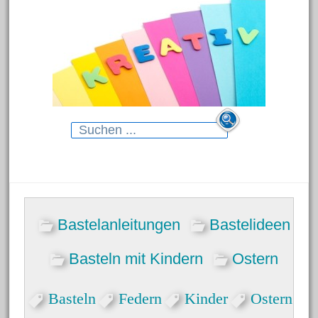
Search
for:
Neueste Beiträge
Bastelanleitungen
Bastelideen
Blumenhänger aus
Modelliermasse
Basteln mit Kindern
Ostern
Gartenstecker für das Beet
Basteln
Federn
Kinder
Ostern
Dekorative Schmelzgranulat-