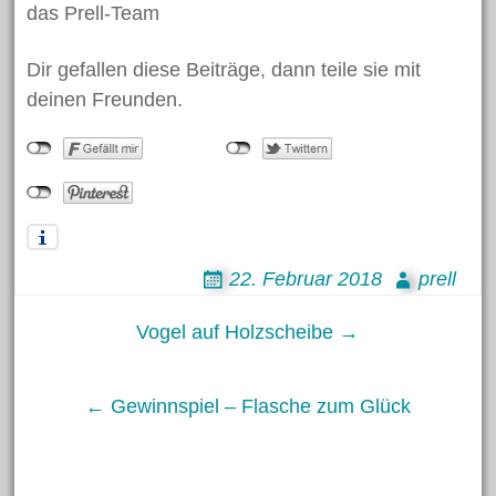
das Prell-Team
Juni 2018
Mai 2018
Dir gefallen diese Beiträge, dann teile sie mit
April 2018
deinen Freunden.
März 2018
Februar 2018
Januar 2018
November 2017
Oktober 2017
22. Februar 2018
prell
Juli 2017
Post
Vogel auf Holzscheibe →
Juni 2017
Mai 2017
navigation
← Gewinnspiel – Flasche zum Glück
April 2017
März 2017
Februar 2017