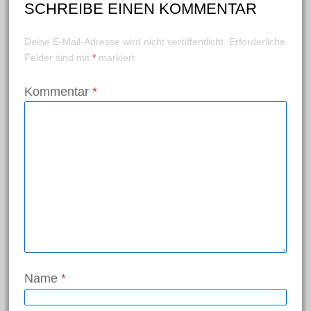
SCHREIBE EINEN KOMMENTAR
Januar 2017
Dezember 2016
Deine E-Mail-Adresse wird nicht veröffentlicht.
Erforderliche
Felder sind mit
*
markiert
November 2016
Oktober 2016
Kommentar
*
September 2016
Juli 2016
Juni 2016
Mai 2016
April 2016
März 2016
März 2015
Name
*
Kategorien