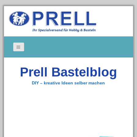
Bildergallerie
Prell Bastelblog
Gedeckte Tische
Kerzen
DIY – kreative Ideen selber machen
Tischkarten
Cookie-Richtlinie (EU)
Impressum
Zum Bastelshop
Datenschutz