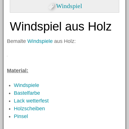
Formen
Windspiel
Herzlicher Keilrahmen
Grußkarte zum Valentinstag
Windspiel aus Holz
Dekorative Eicheln zum
Hängen
Bemalte
Windspiele
aus Holz:
Halloween Spinnen aus
Kastanien
Nikolaus Handabdruck
Material:
Schneekugel
Windspiele
Engelklammer
Bastelfarbe
Lack wetterfest
Holzscheiben
Archiv
Pinsel
Juni 2023