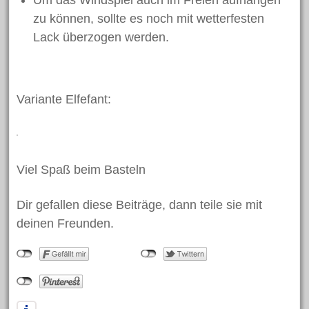
Um das Windspiel auch im Freien aufhängen
September 2019
zu können, sollte es noch mit wetterfesten
Lack überzogen werden.
August 2019
Juni 2019
Mai 2019
Variante Elfefant:
April 2019
März 2019
Februar 2019
Viel Spaß beim Basteln
Januar 2019
Dezember 2018
Dir gefallen diese Beiträge, dann teile sie mit
November 2018
deinen Freunden.
Oktober 2018
September 2018
August 2018
Juli 2018