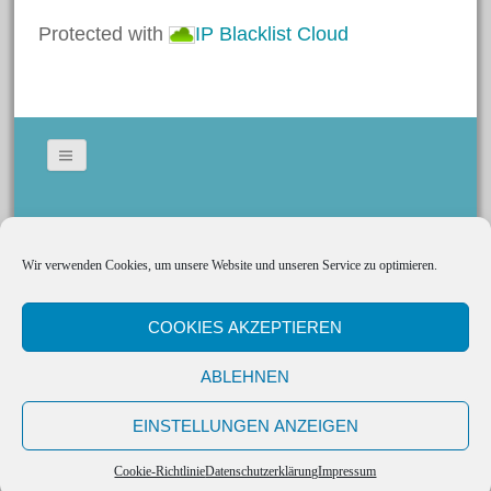
Protected with
IP Blacklist Cloud
Bastelanleitungen
Bastelideen
Basteln mit Kindern
Basteltechniken von A – Z
Fasching/Karneval
Bildergallerie
Laternen
Gedeckte Tische
Ostern
Wir verwenden Cookies, um unsere Website und unseren Service zu optimieren.
Social Media
Kerzen
Trends und Neuheiten
Tischkarten
Videos
COOKIES AKZEPTIEREN
Cookie-Richtlinie (EU)
Weihnachten
ABLEHNEN
Impressum
Zum Bastelshop
EINSTELLUNGEN ANZEIGEN
Proudly powered by WordPress
Schlagwörter
Datenschutz
Cookie-Richtlinie
Datenschutzerklärung
Impressum