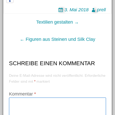
Juni 2018
3. Mai 2018
prell
Mai 2018
Post
April 2018
Textilien gestalten →
März 2018
navigation
Februar 2018
← Figuren aus Steinen und Silk Clay
Januar 2018
November 2017
SCHREIBE EINEN KOMMENTAR
Oktober 2017
Juli 2017
Deine E-Mail-Adresse wird nicht veröffentlicht.
Erforderliche
Juni 2017
Felder sind mit
*
markiert
Mai 2017
Kommentar
*
April 2017
März 2017
Februar 2017