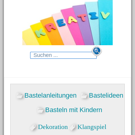
Search
for:
Neueste Beiträge
Bastelanleitungen
Bastelideen
Blumenhänger aus
Modelliermasse
Basteln mit Kindern
Gartenstecker für das Beet
Dekoration
Klangspiel
Dekorative Schmelzgranulat-