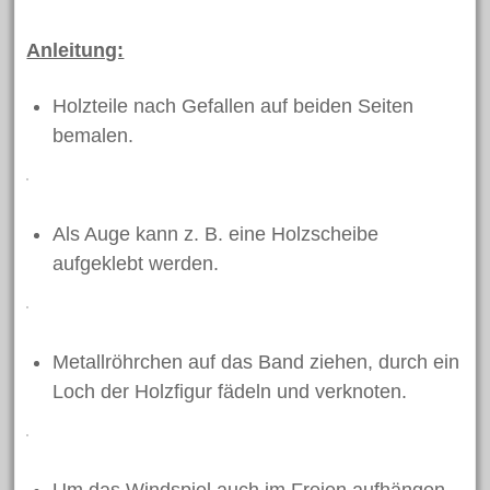
April 2023
Anleitung:
Februar 2023
Oktober 2022
Holzteile nach Gefallen auf beiden Seiten
Oktober 2021
bemalen.
August 2021
Juni 2021
Als Auge kann z. B. eine Holzscheibe
April 2021
aufgeklebt werden.
März 2021
Februar 2021
November 2020
Metallröhrchen auf das Band ziehen, durch ein
März 2020
Loch der Holzfigur fädeln und verknoten.
Dezember 2019
November 2019
Oktober 2019