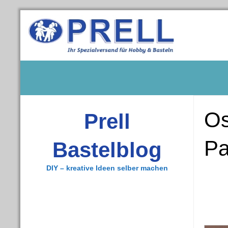
Os
Prell
Pa
Bastelblog
DIY – kreative Ideen selber machen