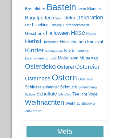
Basteln
Bastelidee
Blumen
Beton
Dekoration
Bügelperlen
Deko
Clown
Fasching
Eier
Frühling
Gartendekoration
Hase
Halloween
Geschenk
Hasen
Herbst
Holzscheiben
Karneval
Holzperlen
Kinder
Kork
Laterne
Kommunion
Muttertag
Modellieren
Laternenumzug
Licht
Osterdeko
Ostereier
Osterei
Ostern
Osterhase
Osternest
Schlüsselanhänger
Schmuck
Schulanfang
Schultüte
Teelicht
Vogel
Schule
Silk Clay
Weihnachten
Weihnachtsdeko
Zuckertüte
Meta