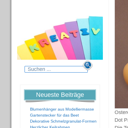
Search
for:
Neueste Beiträge
Blumenhänger aus Modelliermasse
Oster
Gartenstecker für das Beet
Dot P
Dekorative Schmelzgranulat-Formen
Herzlicher Keilrahmen
Die T