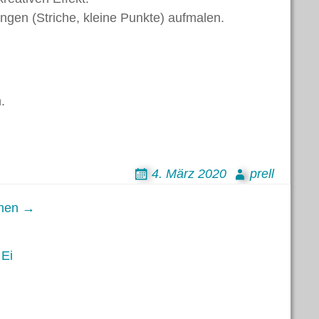
rungen (Striche, kleine Punkte) aufmalen.
.
4. März 2020
prell
hen →
 Ei