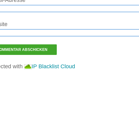
il-Adresse
*
ite
ected with
IP Blacklist Cloud