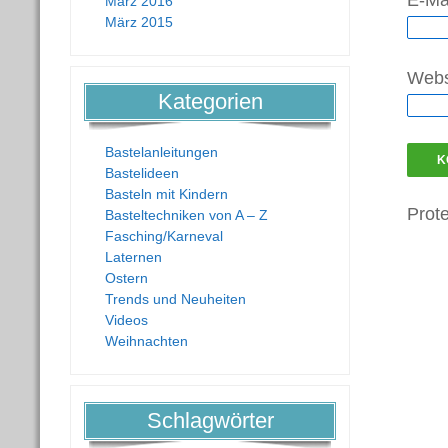
E-Ma
März 2016
März 2015
Webs
Kategorien
Bastelanleitungen
Bastelideen
Basteln mit Kindern
Prot
Basteltechniken von A – Z
Fasching/Karneval
Laternen
Ostern
Trends und Neuheiten
Videos
Weihnachten
Schlagwörter