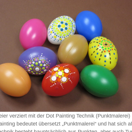
eier verziert mit der Dot Painting Technik (Punktmalerei)
ainting bedeutet übersetzt „Punktmalerei“ und hat sich als
echnik besteht hauptsächlich aus Punkten, aber auch Tup