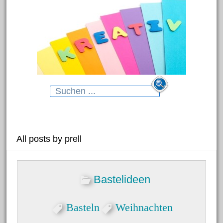
Search
for:
Neueste Beiträge
All posts by prell
Blumenhänger aus
Bastelideen
Modelliermasse
Gartenstecker für das Beet
Basteln
Weihnachten
Dekorative Schmelzgranulat-