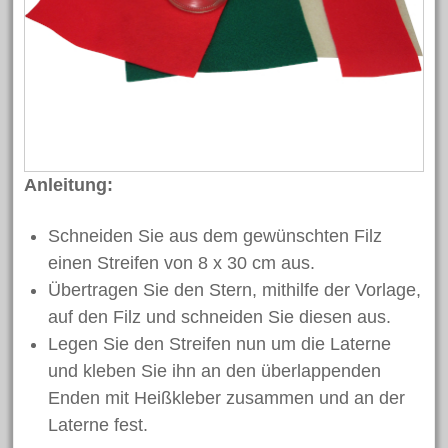
September 2019
August 2019
Juni 2019
Mai 2019
April 2019
März 2019
Anleitung:
Februar 2019
Schneiden Sie aus dem gewünschten Filz
Januar 2019
einen Streifen von 8 x 30 cm aus.
Dezember 2018
Übertragen Sie den Stern, mithilfe der Vorlage,
November 2018
auf den Filz und schneiden Sie diesen aus.
Oktober 2018
Legen Sie den Streifen nun um die Laterne
und kleben Sie ihn an den überlappenden
September 2018
Enden mit Heißkleber zusammen und an der
August 2018
Laterne fest.
Juli 2018