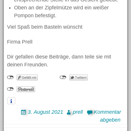
Zuckertüte
Oben an der Zipfelmütze wird ein weißer
Pompon befestigt.
Meta
Viel Spaß beim Basteln wünscht
Anmelden
Firma Prell
Eintrags-Feed
Dir gefallen diese Beiträge, dann teile sie mit
Kommentar-Feed
deinen Freunden.
WordPress.org
Search
for:
3. August 2021
prell
Kommentar
abgeben