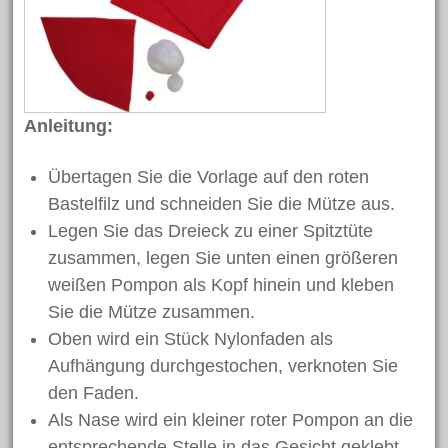
Basteln
Bastelidee
Blumen
Beton
Dekoration
Bügelperlen
Deko
Clown
Fasching
Eier
Frühling
Gartendekoration
Hase
Halloween
Anleitung:
Geschenk
Hasen
Herbst
Holzscheiben
Karneval
Holzperlen
Übertagen Sie die Vorlage auf den roten
Kinder
Kork
Laterne
Kommunion
Bastelfilz und schneiden Sie die Mütze aus.
Muttertag
Modellieren
Legen Sie das Dreieck zu einer Spitztüte
Laternenumzug
Licht
zusammen, legen Sie unten einen größeren
Osterdeko
Ostereier
Osterei
weißen Pompon als Kopf hinein und kleben
Ostern
Osterhase
Sie die Mütze zusammen.
Osternest
Oben wird ein Stück Nylonfaden als
Schlüsselanhänger
Schmuck
Schulanfang
Schule
Aufhängung durchgestochen, verknoten Sie
Schultüte
Teelicht
Vogel
Silk Clay
den Faden.
Weihnachten
Weihnachtsdeko
Als Nase wird ein kleiner roter Pompon an die
entsprechende Stelle in das Gesicht geklebt.