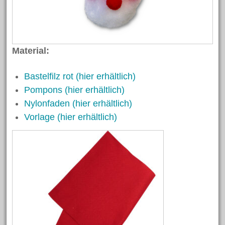
Bastelanleitungen
Bastelideen
Basteln mit Kindern
Material:
Basteltechniken von A – Z
Bastelfilz rot (hier erhältlich)
Fasching/Karneval
Pompons (hier erhältlich)
Laternen
Nylonfaden (hier erhältlich)
Ostern
Vorlage (hier erhältlich)
Trends und Neuheiten
Videos
Weihnachten
Schlagwörter