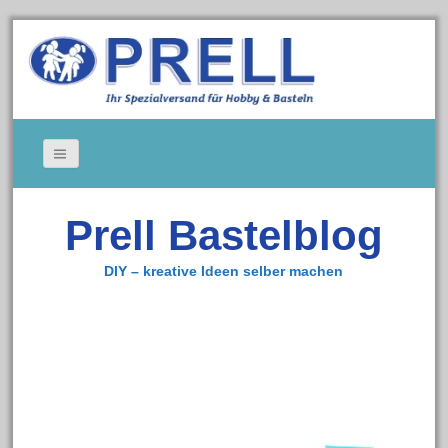
Bildergallerie
Prell Bastelblog
Gedeckte Tische
Kerzen
DIY – kreative Ideen selber machen
Tischkarten
Cookie-Richtlinie (EU)
Impressum
Zum Bastelshop
Datenschutz