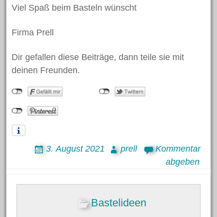
Viel Spaß beim Basteln wünscht
Juni 2018
Mai 2018
Firma Prell
April 2018
März 2018
Dir gefallen diese Beiträge, dann teile sie mit
deinen Freunden.
Februar 2018
Januar 2018
November 2017
Oktober 2017
Juli 2017
3. August 2021
prell
Kommentar
Juni 2017
abgeben
Mai 2017
April 2017
März 2017
Bastelideen
Februar 2017