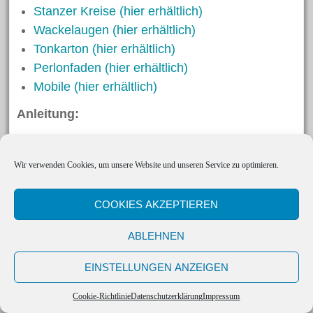
Stanzer Kreise (hier erhältlich)
Wackelaugen (hier erhältlich)
Tonkarton (hier erhältlich)
Perlonfaden (hier erhältlich)
Mobile (hier erhältlich)
Anleitung:
Für den Körper wird ein großer Kreis
Wir verwenden Cookies, um unsere Website und unseren Service zu optimieren.
ausgestanzt.
Zwei mittlere Kreise werden in der Mitte
COOKIES AKZEPTIEREN
gefaltet und als „Federn“ am Rand angeklebt.
Kleben Sie zwei kleine gefaltete Kreise darauf.
ABLEHNEN
Als Schnabel werden gegenüberliegend zwei
kleine gefaltete Kreise am Rand angeklebt.
EINSTELLUNGEN ANZEIGEN
Auf den großen Kreis kleben Sie zwei weitere
Cookie-Richtlinie
Datenschutzerklärung
Impressum
große Kreise, die Sie zuvor wieder in der Mitte