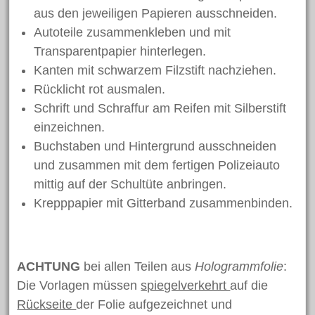
aus den jeweiligen Papieren ausschneiden.
September 2019
Autoteile zusammenkleben und mit
August 2019
Transparentpapier hinterlegen.
Juni 2019
Kanten mit schwarzem Filzstift nachziehen.
Mai 2019
Rücklicht rot ausmalen.
April 2019
Schrift und Schraffur am Reifen mit Silberstift
einzeichnen.
März 2019
Buchstaben und Hintergrund ausschneiden
Februar 2019
und zusammen mit dem fertigen Polizeiauto
Januar 2019
mittig auf der Schultüte anbringen.
Dezember 2018
Krepppapier mit Gitterband zusammenbinden.
November 2018
Oktober 2018
September 2018
ACHTUNG
bei allen Teilen aus
Hologrammfolie
:
Die Vorlagen müssen
August 2018
spiegelverkehrt
auf die
Rückseite
der Folie aufgezeichnet und
Juli 2018