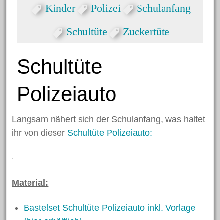
Formen
Kinder
Polizei
Schulanfang
Herzlicher Keilrahmen
Schultüte
Zuckertüte
Grußkarte zum Valentinstag
Dekorative Eicheln zum
Schultüte
Hängen
Halloween Spinnen aus
Polizeiauto
Kastanien
Nikolaus Handabdruck
Langsam nähert sich der Schulanfang, was haltet
Schneekugel
ihr von dieser
Schultüte Polizeiauto:
Engelklammer
Material:
Archiv
Bastelset Schultüte Polizeiauto inkl. Vorlage
Juni 2023