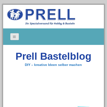
Bildergallerie
Prell Bastelblog
Gedeckte Tische
Kerzen
DIY – kreative Ideen selber machen
Tischkarten
Cookie-Richtlinie (EU)
Impressum
Zum Bastelshop
Datenschutz