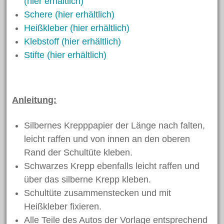
(hier erhältlich)
April 2023
Schere (hier erhältlich)
Februar 2023
Heißkleber (hier erhältlich)
Klebstoff (hier erhältlich)
Oktober 2022
Stifte (hier erhältlich)
Oktober 2021
August 2021
Juni 2021
Anleitung:
April 2021
März 2021
Silbernes Krepppapier der Länge nach falten,
leicht raffen und von innen an den oberen
Februar 2021
Rand der Schultüte kleben.
November 2020
Schwarzes Krepp ebenfalls leicht raffen und
März 2020
über das silberne Krepp kleben.
Dezember 2019
Schultüte zusammenstecken und mit
November 2019
Heißkleber fixieren.
Oktober 2019
Alle Teile des Autos der Vorlage entsprechend