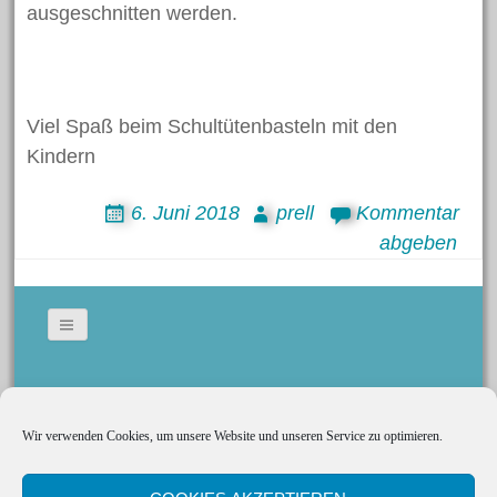
ausgeschnitten werden.
Juni 2018
Mai 2018
April 2018
Viel Spaß beim Schultütenbasteln mit den
März 2018
Kindern
Februar 2018
Januar 2018
6. Juni 2018
prell
Kommentar
November 2017
abgeben
Oktober 2017
Juli 2017
Juni 2017
Mai 2017
Bildergallerie
April 2017
Gedeckte Tische
Wir verwenden Cookies, um unsere Website und unseren Service zu optimieren.
Social Media
März 2017
Kerzen
Februar 2017
Tischkarten