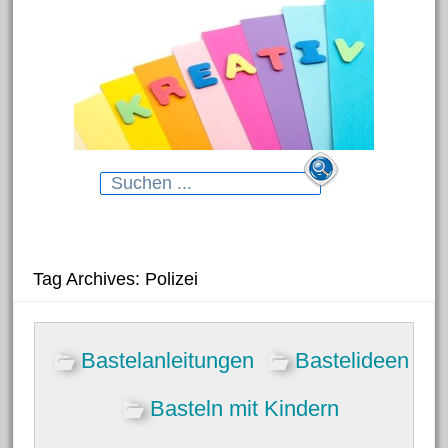
Search
for:
Neueste Beiträge
Tag Archives: Polizei
Blumenhänger aus
Bastelanleitungen
Bastelideen
Modelliermasse
Gartenstecker für das Beet
Basteln mit Kindern
Dekorative Schmelzgranulat-