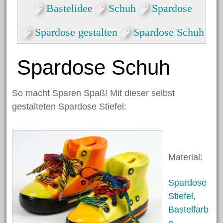
Formen
Bastelidee
Schuh
Spardose
Herzlicher Keilrahmen
Spardose gestalten
Spardose Schuh
Grußkarte zum Valentinstag
Dekorative Eicheln zum
Spardose Schuh
Hängen
Halloween Spinnen aus
So macht Sparen Spaß! Mit dieser selbst
Kastanien
gestalteten Spardose Stiefel:
Nikolaus Handabdruck
Schneekugel
Engelklammer
Material:
Spardose
Archiv
Stiefel
,
Bastelfarb
Juni 2023