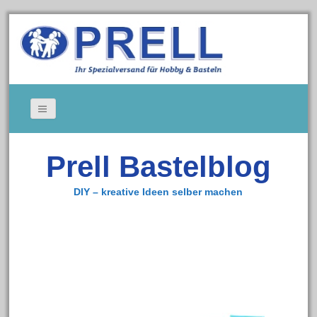
Bildergallerie
Prell Bastelblog
Gedeckte Tische
Kerzen
DIY – kreative Ideen selber machen
Tischkarten
Cookie-Richtlinie (EU)
Impressum
Zum Bastelshop
Datenschutz