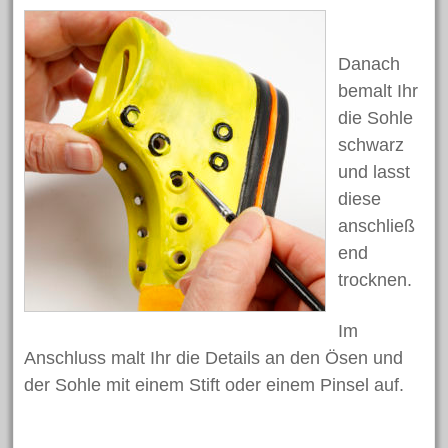
Juni 2018
Mai 2018
Danach
April 2018
bemalt Ihr
März 2018
die Sohle
schwarz
Februar 2018
und lasst
Januar 2018
diese
November 2017
anschließ
Oktober 2017
end
Juli 2017
trocknen.
Juni 2017
Im
Mai 2017
Anschluss malt Ihr die Details an den Ösen und
April 2017
der Sohle mit einem Stift oder einem Pinsel auf.
März 2017
Februar 2017