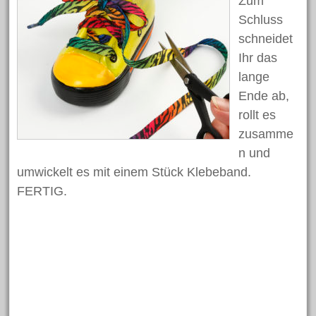
Zum
Basteln
Bastelidee
Blumen
Beton
Schluss
schneidet
Dekoration
Bügelperlen
Deko
Clown
Ihr das
Fasching
Eier
Frühling
Gartendekoration
lange
Hase
Halloween
Geschenk
Hasen
Ende ab,
Herbst
Holzscheiben
Karneval
Holzperlen
rollt es
Kinder
zusamme
Kork
Laterne
Kommunion
n und
Muttertag
Modellieren
Laternenumzug
Licht
umwickelt es mit einem Stück Klebeband.
Osterdeko
Ostereier
Osterei
FERTIG.
Ostern
Osterhase
Osternest
Schlüsselanhänger
Schmuck
Schulanfang
Schule
Schultüte
Teelicht
Vogel
Silk Clay
Weihnachten
Weihnachtsdeko