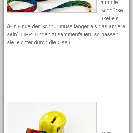
nun die
Bastelanleitungen
Schnürse
nkel ein
Bastelideen
(Ein Ende der Schnur muss länger als das andere
Basteln mit Kindern
sein) TIPP: Enden zusammenfalten, so passen
Basteltechniken von A – Z
sie leichter durch die Ösen.
Fasching/Karneval
Laternen
Ostern
Trends und Neuheiten
Videos
Weihnachten
Schlagwörter