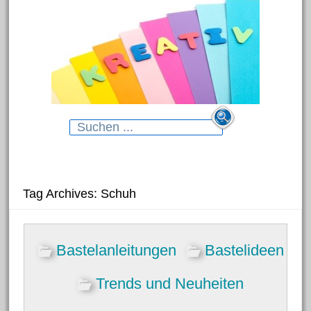
Search
for:
Neueste Beiträge
Tag Archives: Schuh
Blumenhänger aus
Bastelanleitungen
Bastelideen
Modelliermasse
Gartenstecker für das Beet
Trends und Neuheiten
Dekorative Schmelzgranulat-