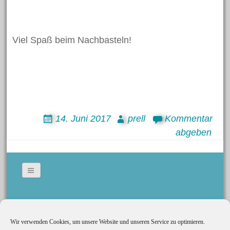
Zuckertüte
Meta
Viel Spaß beim Nachbasteln!
Anmelden
Eintrags-Feed
Kommentar-Feed
WordPress.org
14. Juni 2017
prell
Kommentar
abgeben
Search
for:
Bildergallerie
Gedeckte Tische
Wir verwenden Cookies, um unsere Website und unseren Service zu optimieren.
Social Media
Kerzen