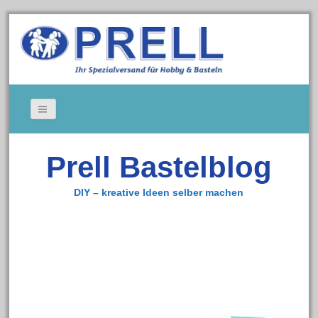
Bildergallerie
Prell Bastelblog
Gedeckte Tische
Kerzen
DIY – kreative Ideen selber machen
Tischkarten
Cookie-Richtlinie (EU)
Impressum
Zum Bastelshop
Datenschutz