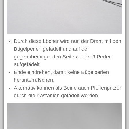
Bastelanleitungen
Bastelideen
Basteln mit Kindern
Basteltechniken von A – Z
Durch diese Löcher wird nun der Draht mit den
Fasching/Karneval
Bügelperlen gefädelt und auf der
Laternen
gegenüberliegenden Seite wieder 9 Perlen
aufgefädelt.
Ostern
Ende eindrehen, damit keine Bügelperlen
Trends und Neuheiten
herunterrutschen.
Videos
Alternativ können als Beine auch Pfeifenputzer
Weihnachten
durch die Kastanien gefädelt werden.
Schlagwörter