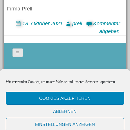
Zuckertüte
Firma Prell
Meta
18. Oktober 2021
prell
Kommentar
abgeben
Anmelden
Eintrags-Feed
Kommentar-Feed
WordPress.org
Bildergallerie
Gedeckte Tische
Social Media
Wir verwenden Cookies, um unsere Website und unseren Service zu optimieren.
Kerzen
Search
Tischkarten
for:
COOKIES AKZEPTIEREN
Cookie-Richtlinie (EU)
ABLEHNEN
Impressum
Zum Bastelshop
EINSTELLUNGEN ANZEIGEN
Proudly powered by WordPress