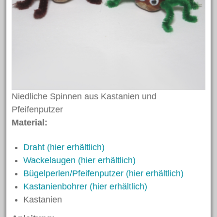
September 2019
August 2019
Juni 2019
Mai 2019
April 2019
März 2019
Niedliche Spinnen aus Kastanien und
Februar 2019
Pfeifenputzer
Januar 2019
Material:
Dezember 2018
Draht (hier erhältlich)
November 2018
Wackelaugen (hier erhältlich)
Oktober 2018
Bügelperlen/
Pfeifenputzer (hier erhältlich)
September 2018
Kastanienbohrer (hier erhältlich)
August 2018
Kastanien
Juli 2018