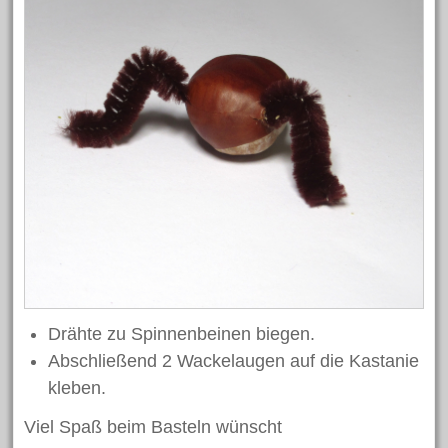
Basteln
Bastelidee
Blumen
Beton
Dekoration
Bügelperlen
Deko
Clown
Fasching
Eier
Frühling
Gartendekoration
Hase
Halloween
Geschenk
Hasen
Herbst
Holzscheiben
Karneval
Holzperlen
Kinder
Kork
Laterne
Kommunion
Muttertag
Modellieren
Laternenumzug
Licht
Osterdeko
Ostereier
Osterei
Ostern
Osterhase
Osternest
Drähte zu Spinnenbeinen biegen.
Schlüsselanhänger
Schmuck
Schulanfang
Schule
Abschließend 2 Wackelaugen auf die Kastanie
Schultüte
Teelicht
Vogel
Silk Clay
kleben.
Weihnachten
Weihnachtsdeko
Viel Spaß beim Basteln wünscht