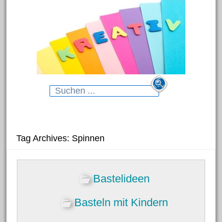
Search
for:
Neueste Beiträge
Tag Archives: Spinnen
Blumenhänger aus
Bastelideen
Modelliermasse
Gartenstecker für das Beet
Basteln mit Kindern
Dekorative Schmelzgranulat-