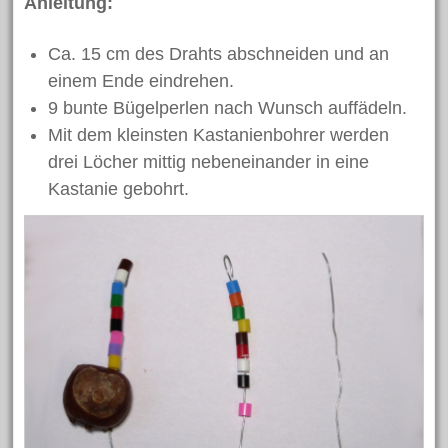
Anleitung:
Juni 2018
Mai 2018
Ca. 15 cm des Drahts abschneiden und an
einem Ende eindrehen.
April 2018
9 bunte Bügelperlen nach Wunsch auffädeln.
März 2018
Mit dem kleinsten Kastanienbohrer werden
Februar 2018
drei Löcher mittig nebeneinander in eine
Januar 2018
Kastanie gebohrt.
November 2017
Oktober 2017
Juli 2017
Juni 2017
Mai 2017
April 2017
März 2017
Februar 2017